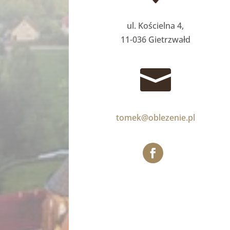
ul. Kościelna 4,
11-036 Gietrzwałd

tomek@oblezenie.pl