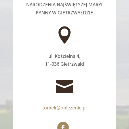
NARODZENIA NAJŚWIĘTSZEJ MARYI
PANNY W GIETRZWAŁDZIE

ul. Kościelna 4,
11-036 Gietrzwałd

tomek@oblezenie.pl